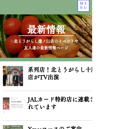
ME
NU
​最新情報
​​北とうがらし溝ノ口店のイベントや
友人達の最新情報ページ
系列店！北とうがらし十勝
店がTV出演
JALカード特約店に連載さ
れています