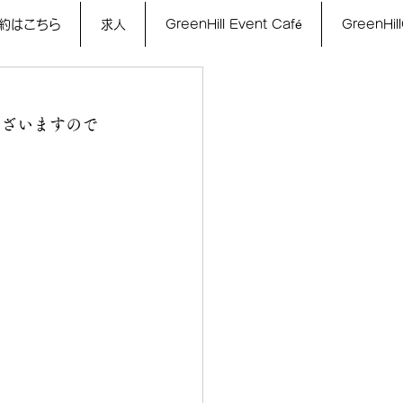
約はこちら
求人
GreenHill Event Café
GreenHill
ございますので